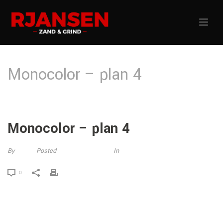
Monocolor – plan 4
HOME
»
MONOCOLOR – PLAN 4
Monocolor – plan 4
By
jotten
Posted
23 augustus 2014
In
0