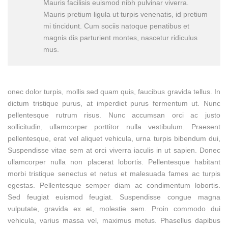
Mauris facilisis euismod nibh pulvinar viverra.
Mauris pretium ligula ut turpis venenatis, id pretium
mi tincidunt. Cum sociis natoque penatibus et
magnis dis parturient montes, nascetur ridiculus
mus.
onec dolor turpis, mollis sed quam quis, faucibus gravida tellus. In
dictum tristique purus, at imperdiet purus fermentum ut. Nunc
pellentesque rutrum risus. Nunc accumsan orci ac justo
sollicitudin, ullamcorper porttitor nulla vestibulum. Praesent
pellentesque, erat vel aliquet vehicula, urna turpis bibendum dui,
Suspendisse vitae sem at orci viverra iaculis in ut sapien. Donec
ullamcorper nulla non placerat lobortis. Pellentesque habitant
morbi tristique senectus et netus et malesuada fames ac turpis
egestas. Pellentesque semper diam ac condimentum lobortis.
Sed feugiat euismod feugiat. Suspendisse congue magna
vulputate, gravida ex et, molestie sem. Proin commodo dui
vehicula, varius massa vel, maximus metus. Phasellus dapibus