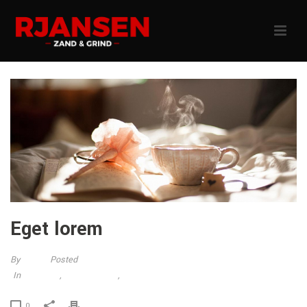
Eget lorem
By
jotten
Posted
21 augustus 2014
In
Business
,
Entertainment
,
Interviews
0